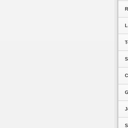
R
L
T
S
C
G
J
S