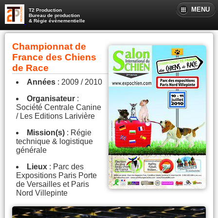
MENU
T2 Production
Bureau de production
& Régie évènementielle
Championnat de
France des Chiens
de Race
Années
: 2009 / 2010
Organisateur
:
Société Centrale Canine
/ Les Editions Larivière
Mission(s)
: Régie
technique & logistique
générale
Lieux
: Parc des
Expositions Paris Porte
de Versailles et Paris
Nord Villepinte