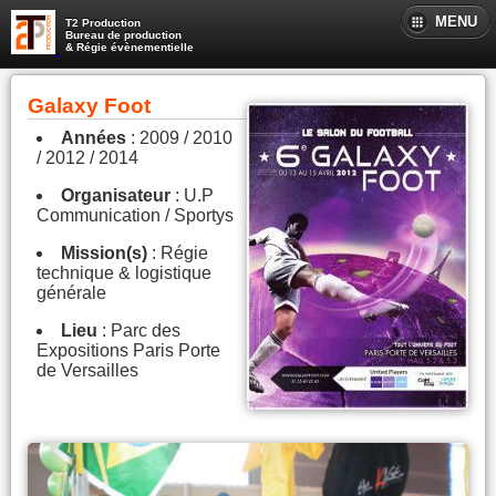
MENU
T2 Production
Bureau de production
& Régie évènementielle
Galaxy Foot
Années
: 2009 / 2010
/ 2012 / 2014
Organisateur
: U.P
Communication / Sportys
Mission(s)
: Régie
technique & logistique
générale
Lieu
: Parc des
Expositions Paris Porte
de Versailles